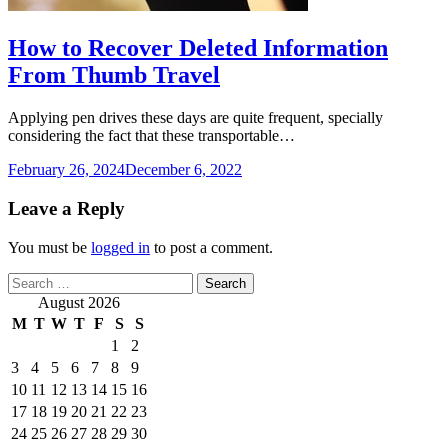
How to Recover Deleted Information
From Thumb Travel
Applying pen drives these days are quite frequent, specially
considering the fact that these transportable…
February 26, 2024
December 6, 2022
Leave a Reply
You must be
logged in
to post a comment.
Search
for:
August 2026
M
T
W
T
F
S
S
1
2
3
4
5
6
7
8
9
10
11
12
13
14
15
16
17
18
19
20
21
22
23
24
25
26
27
28
29
30