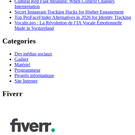
Cultural Red Flag Meaning: When Context Changes
Interpretation
Secret Instagram Tracking Hacks for Higher Engagement
Top ProFaceFinder Alternatives in 2026 for Identity Tracking
Vocalis.pro : La Révolution de l’IA Vocale Émotionnelle
Made in Switzerland
Categories
Des médias sociaux
Gadget
Matériel
Programmeur
Progrès informatique
Site Internet
Fiverr