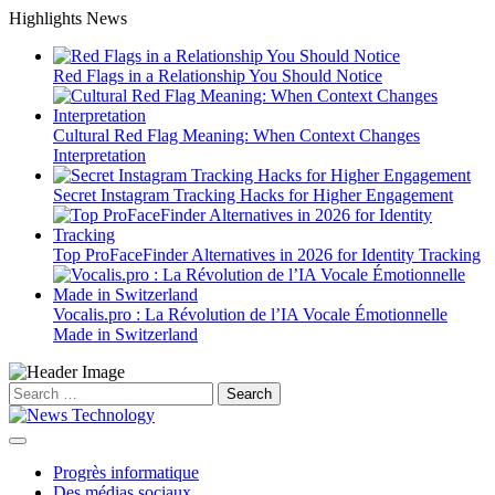
Skip
Highlights News
to
content
Red Flags in a Relationship You Should Notice
Cultural Red Flag Meaning: When Context Changes
Interpretation
Secret Instagram Tracking Hacks for Higher Engagement
Top ProFaceFinder Alternatives in 2026 for Identity Tracking
Vocalis.pro : La Révolution de l’IA Vocale Émotionnelle
Made in Switzerland
Search
for:
Progrès informatique
Des médias sociaux