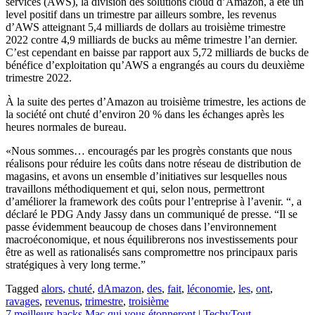
services (AWS), la division des solutions cloud d’Amazon, a été un
level positif dans un trimestre par ailleurs sombre, les revenus
d’AWS atteignant 5,4 milliards de dollars au troisième trimestre
2022 contre 4,9 milliards de bucks au même trimestre l’an dernier.
C’est cependant en baisse par rapport aux 5,72 milliards de bucks de
bénéfice d’exploitation qu’AWS a engrangés au cours du deuxième
trimestre 2022.
À la suite des pertes d’Amazon au troisième trimestre, les actions de
la société ont chuté d’environ 20 % dans les échanges après les
heures normales de bureau.
«Nous sommes… encouragés par les progrès constants que nous
réalisons pour réduire les coûts dans notre réseau de distribution de
magasins, et avons un ensemble d’initiatives sur lesquelles nous
travaillons méthodiquement et qui, selon nous, permettront
d’améliorer la framework des coûts pour l’entreprise à l’avenir. “, a
déclaré le PDG Andy Jassy dans un communiqué de presse. “Il se
passe évidemment beaucoup de choses dans l’environnement
macroéconomique, et nous équilibrerons nos investissements pour
être as well as rationalisés sans compromettre nos principaux paris
stratégiques à very long terme.”
Tagged
alors
,
chuté
,
dAmazon
,
des
,
fait
,
léconomie
,
les
,
ont
,
ravages
,
revenus
,
trimestre
,
troisième
7 meilleurs hacks Mac qui vous étonneront | TechyTout