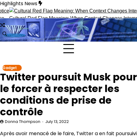
Skip
Highlights News
to
content
Cultural Red Flag Meaning: When Context Changes Interpretati
Gadget
Twitter poursuit Musk pour
le forcer à respecter les
conditions de prise de
contrôle
Donna Thompson
July 13, 2022
Après avoir menacé de le faire, Twitter a en fait poursuivi