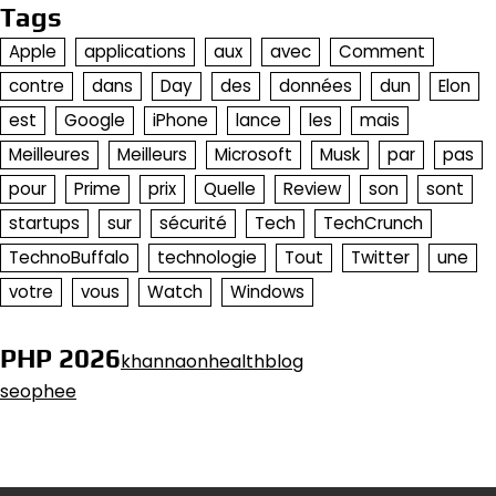
Tags
Apple
applications
aux
avec
Comment
contre
dans
Day
des
données
dun
Elon
est
Google
iPhone
lance
les
mais
Meilleures
Meilleurs
Microsoft
Musk
par
pas
pour
Prime
prix
Quelle
Review
son
sont
startups
sur
sécurité
Tech
TechCrunch
TechnoBuffalo
technologie
Tout
Twitter
une
votre
vous
Watch
Windows
PHP 2026
khannaonhealthblog
seophee