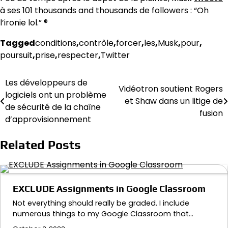
à ses 101 thousands and thousands de followers : “Oh
l’ironie lol.” ®
Tagged
conditions
,
contrôle
,
forcer
,
les
,
Musk
,
pour
,
poursuit
,
prise
,
respecter
,
Twitter
Les développeurs de
Post
Vidéotron soutient Rogers
logiciels ont un problème
et Shaw dans un litige de
navigation
de sécurité de la chaîne
fusion
d’approvisionnement
Related Posts
EXCLUDE Assignments in Google Classroom
Not everything should really be graded. I include
numerous things to my Google Classroom that…