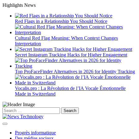
Skip
Highlights News
to
content
Red Flags in a Relationship You Should Notice
Cultural Red Flag Meaning: When Context Changes
Interpretation
Secret Instagram Tracking Hacks for Higher Engagement
Top ProFaceFinder Alternatives in 2026 for Identity Tracking
Vocalis.pro : La Révolution de l’IA Vocale Émotionnelle
Made in Switzerland
Search
for:
Progrès informatique
Des médias sociaux