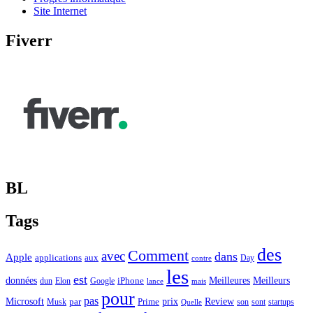
Site Internet
Fiverr
BL
Tags
des
Comment
avec
dans
Apple
applications
aux
Day
contre
les
est
Meilleurs
données
Meilleures
dun
Elon
Google
iPhone
lance
mais
pour
pas
Microsoft
prix
Review
Musk
par
Prime
son
sont
startups
Quelle