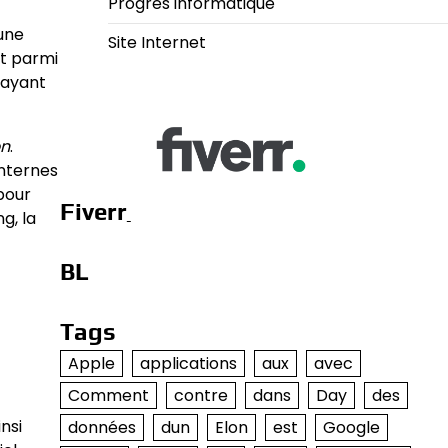
Progrès informatique
 une
Site Internet
st parmi
 ayant
on
.
internes
 pour
Fiverr
g, la
BL
Tags
Apple
applications
aux
avec
Comment
contre
dans
Day
des
nsi
données
dun
Elon
est
Google