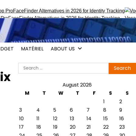
inder Alternatives in 2026 for Identity Tracking
Vocalis.pro :
DGET
MATÉRIEL
ABOUT US
Search
ix
for:
August 2026
M
T
W
T
F
S
S
1
2
3
4
5
6
7
8
9
10
11
12
13
14
15
16
17
18
19
20
21
22
23
24
25
26
27
28
29
30