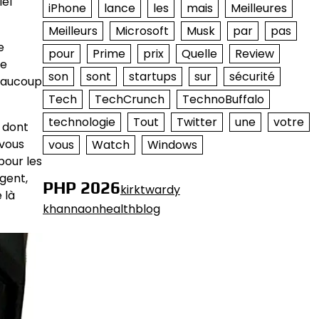
iel
iPhone
lance
les
mais
Meilleures
Meilleurs
Microsoft
Musk
par
pas
e
pour
Prime
prix
Quelle
Review
ne
son
sont
startups
sur
sécurité
beaucoup
Tech
TechCrunch
TechnoBuffalo
technologie
Tout
Twitter
une
votre
 dont
 vous
vous
Watch
Windows
pour les
rgent,
PHP 2026
kirktwardy
 là
khannaonhealthblog