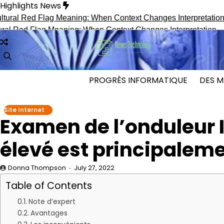
Skip
Highlights News
to
content
 Flag Meaning: When Context Changes Interpretation
Secret 
PROGRÈS INFORMATIQUE
DES M
Site Internet
Examen de l’onduleur I
élevé est principalemen
Donna Thompson
July 27, 2022
Table of Contents
Note d’expert
Avantages