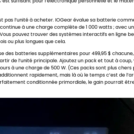
est suffisant pour l’électronique personnelle et le matér
st pas l’unité à acheter. IOGear évalue sa batterie comm
n continue à une charge complète de 1 000 watts ; avec u
 Vous pouvez trouver des systèmes interactifs en ligne 
is ou plus longues que cela.
se des batteries supplémentaires pour 499,95 $ chacune,
tir de l’unité principale. Ajoutez un pack et tout à coup,
ours à une charge de 500 W. (Ces packs sont plus chers 
additionnent rapidement, mais là où le temps c’est de l’a
faitement conditionnée primordiale, le gain pourrait être