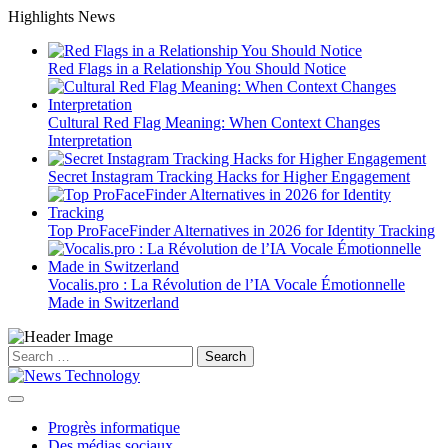
Skip
Highlights News
to
content
Red Flags in a Relationship You Should Notice
Cultural Red Flag Meaning: When Context Changes
Interpretation
Secret Instagram Tracking Hacks for Higher Engagement
Top ProFaceFinder Alternatives in 2026 for Identity Tracking
Vocalis.pro : La Révolution de l’IA Vocale Émotionnelle
Made in Switzerland
Search
for:
Progrès informatique
Des médias sociaux