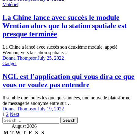
Matériel
La Chine lance avec succès le module
Wentian alors que la station spatiale est
presque terminée
La Chine a lancé avec succès son deuxième module, appelé
Wentian, vers la station spatiale…
Donna Thompson
July 25, 2022
Gadget
NGL est l’application qui vous dira ce que
vous ne voulez pas entendre
Il semble que toutes les quelques années, une nouvelle plate-forme
de messagerie anonyme entre sur…
Donna Thompson
July 19, 2022
Posts
1
2
Next
Search
pagination
for:
August 2026
M
T
W
T
F
S
S