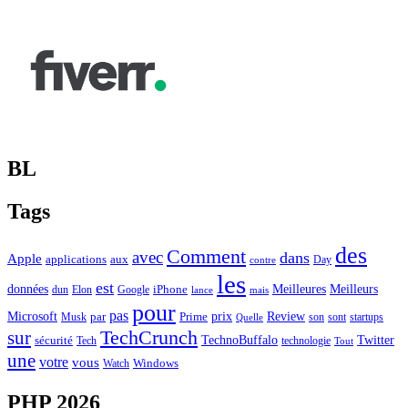
BL
Tags
des
Comment
avec
dans
Apple
applications
aux
Day
contre
les
est
Meilleurs
données
Meilleures
dun
Elon
Google
iPhone
lance
mais
pour
pas
Microsoft
prix
Review
Musk
par
Prime
son
sont
startups
Quelle
sur
TechCrunch
TechnoBuffalo
Twitter
sécurité
Tech
technologie
Tout
une
votre
vous
Watch
Windows
PHP 2026