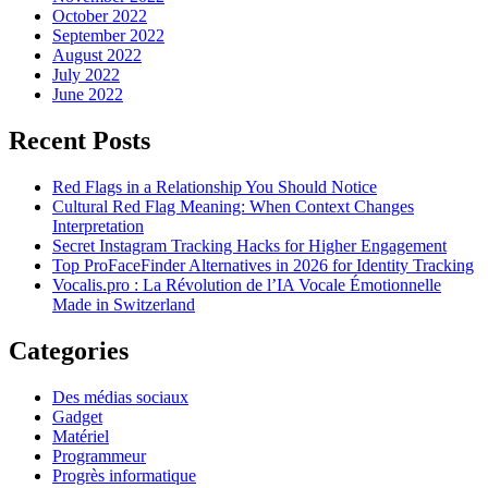
October 2022
September 2022
August 2022
July 2022
June 2022
Recent Posts
Red Flags in a Relationship You Should Notice
Cultural Red Flag Meaning: When Context Changes
Interpretation
Secret Instagram Tracking Hacks for Higher Engagement
Top ProFaceFinder Alternatives in 2026 for Identity Tracking
Vocalis.pro : La Révolution de l’IA Vocale Émotionnelle
Made in Switzerland
Categories
Des médias sociaux
Gadget
Matériel
Programmeur
Progrès informatique