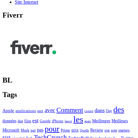
Site Internet
Fiverr
BL
Tags
des
Comment
avec
dans
Apple
applications
aux
Day
contre
les
est
Meilleurs
données
Meilleures
dun
Elon
Google
iPhone
lance
mais
pour
pas
Microsoft
prix
Review
Musk
par
Prime
son
sont
startups
Quelle
sur
TechCrunch