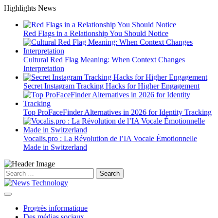
Skip
Highlights News
to
content
Red Flags in a Relationship You Should Notice
Cultural Red Flag Meaning: When Context Changes
Interpretation
Secret Instagram Tracking Hacks for Higher Engagement
Top ProFaceFinder Alternatives in 2026 for Identity Tracking
Vocalis.pro : La Révolution de l’IA Vocale Émotionnelle
Made in Switzerland
Search
for:
Progrès informatique
Des médias sociaux