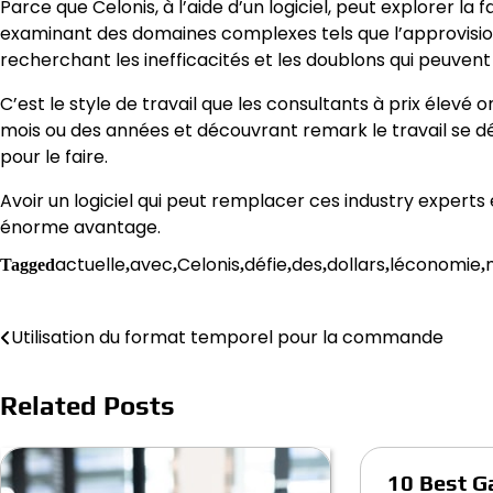
Parce que Celonis, à l’aide d’un logiciel, peut explorer l
examinant des domaines complexes tels que l’approvision
recherchant les inefficacités et les doublons qui peuve
C’est le style de travail que les consultants à prix élev
mois ou des années et découvrant remark le travail se dé
pour le faire.
Avoir un logiciel qui peut remplacer ces industry experts
énorme avantage.
actuelle
avec
Celonis
défie
des
dollars
léconomie
Tagged
,
,
,
,
,
,
,
Post
Utilisation du format temporel pour la commande
navigation
Related Posts
10 Best 