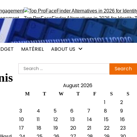
ment
Top ProFaceFinder Alternatives in 2026 for Identity Track
DGET
MATÉRIEL
ABOUT US
Search
for:
nis
August 2026
M
T
W
T
F
S
S
1
2
3
4
5
6
7
8
9
10
11
12
13
14
15
16
17
18
19
20
21
22
23
liard
24
25
26
27
28
29
30