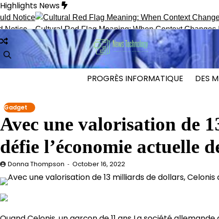
Skip
Highlights News
to
content
tice
Cultural Red Flag Meaning: When Context Changes Interp
PROGRÈS INFORMATIQUE
DES M
Gadget
Avec une valorisation de 13
défie l’économie actuelle 
Donna Thompson
October 16, 2022
Quand Celonis, un garçon de 11 ans
La société allemande d