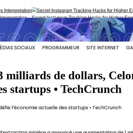
retation
Secret Instagram Tracking Hacks for Higher Engage
ÉDIAS SOCIAUX
PROGRAMMEUR
SITE INTERNET
GA
 milliards de dollars, Celo
des startups • TechCrunch
’extraction minière a annoncé une augmentation de 1 mil