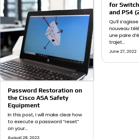
for Switch
and PS4 (
Qu’il s’agiss
nouveau télé
une paire d’
trajet…
June 27, 2022
Password Restoration on
the Cisco ASA Safety
Equipment
In this post, I will make clear how
to execute a password “reset”
on your…
August 28, 2023