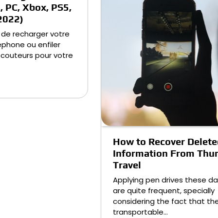
, PC, Xbox, PS5,
2022)
e de recharger votre
phone ou enfiler
écouteurs pour votre
How to Recover Delete
Information From Th
Travel
Applying pen drives these d
are quite frequent, specially
considering the fact that th
transportable…