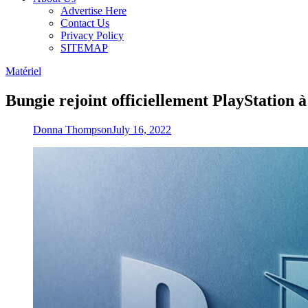
Advertise Here
Contact Us
Privacy Policy
SITEMAP
Matériel
Bungie rejoint officiellement PlayStation à
Donna Thompson
July 16, 2022