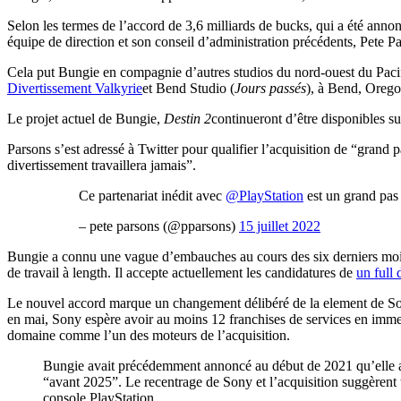
Selon les termes de l’accord de 3,6 milliards de bucks, qui a été annonc
équipe de direction et son conseil d’administration précédents, Pete 
Cela put Bungie en compagnie d’autres studios du nord-ouest du Pa
Divertissement Valkyrie
et Bend Studio (
Jours passés
), à Bend, Orego
Le projet actuel de Bungie,
Destin 2
continueront d’être disponibles s
Parsons s’est adressé à Twitter pour qualifier l’acquisition de “grand 
divertissement travaillera jamais”.
Ce partenariat inédit avec
@PlayStation
est un grand pas 
– pete parsons (@pparsons)
15 juillet 2022
Bungie a connu une vague d’embauches au cours des six derniers mo
de travail à length. Il accepte actuellement les candidatures de
un full 
Le nouvel accord marque un changement délibéré de la element de Sony
en mai, Sony espère avoir au moins 12 franchises de services en immed
domaine comme l’un des moteurs de l’acquisition.
Bungie avait précédemment annoncé au début de 2021 qu’elle ava
“avant 2025”. Le recentrage de Sony et l’acquisition suggèren
console PlayStation.