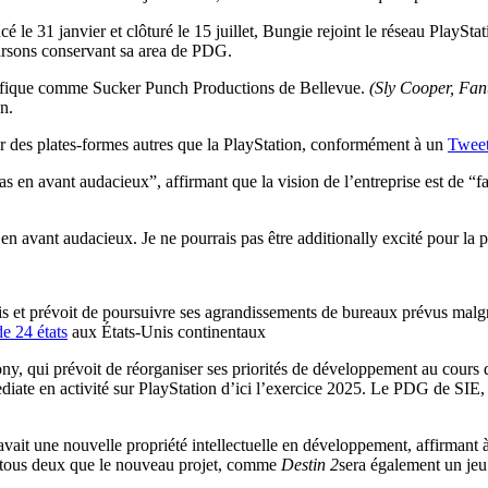
é le 31 janvier et clôturé le 15 juillet, Bungie rejoint le réseau PlaySta
Parsons conservant sa area de PDG.
cifique comme Sucker Punch Productions de Bellevue.
(Sly Cooper, Fan
n.
ur des plates-formes autres que la PlayStation, conformément à un
Tweet
pas en avant audacieux”, affirmant que la vision de l’entreprise est de “
en avant audacieux. Je ne pourrais pas être additionally excité pour la 
is et prévoit de poursuivre ses agrandissements de bureaux prévus ma
de 24 états
aux États-Unis continentaux
, qui prévoit de réorganiser ses priorités de développement au cours de
iate en activité sur PlayStation d’ici l’exercice 2025. Le PDG de SIE,
it une nouvelle propriété intellectuelle en développement, affirmant à
t tous deux que le nouveau projet, comme
Destin 2
sera également un jeu