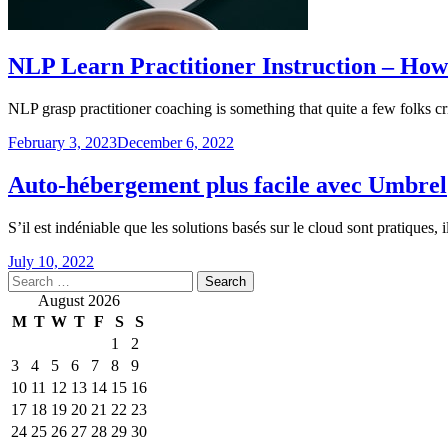
NLP Learn Practitioner Instruction – How 
NLP grasp practitioner coaching is something that quite a few folks cr
February 3, 2023
December 6, 2022
Auto-hébergement plus facile avec Umbrel
S’il est indéniable que les solutions basés sur le cloud sont pratiques, 
July 10, 2022
Search
for:
August 2026
M
T
W
T
F
S
S
1
2
3
4
5
6
7
8
9
10
11
12
13
14
15
16
17
18
19
20
21
22
23
24
25
26
27
28
29
30