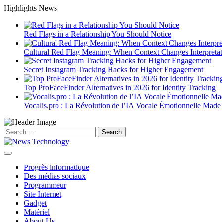
Skip
Highlights News
to
content
Red Flags in a Relationship You Should Notice
Cultural Red Flag Meaning: When Context Changes Interpretat
Secret Instagram Tracking Hacks for Higher Engagement
Top ProFaceFinder Alternatives in 2026 for Identity Tracking
Vocalis.pro : La Révolution de l’IA Vocale Émotionnelle Made
Search
for:
Progrès informatique
Des médias sociaux
Programmeur
Site Internet
Gadget
Matériel
About Us