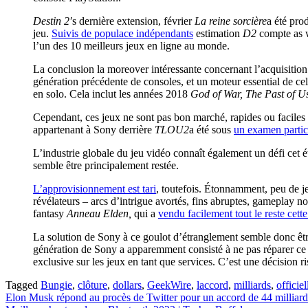
Destin 2′
s dernière extension, février
La reine sorcière
a été prod
jeu.
Suivis de populace indépendants
estimation
D2
compte as w
l’un des 10 meilleurs jeux en ligne au monde.
La conclusion la moreover intéressante concernant l’acquisition 
génération précédente de consoles, et un moteur essential de cela
en solo. Cela inclut les années 2018
God of War, The Past of U
Cependant, ces jeux ne sont pas bon marché, rapides ou faciles 
appartenant à Sony derrière
TLOU2
a été sous
un examen particu
L’industrie globale du jeu vidéo connaît également un défi cet
semble être principalement restée.
L’approvisionnement est tari
, toutefois. Étonnamment, peu de je
révélateurs – arcs d’intrigue avortés, fins abruptes, gameplay n
fantasy
Anneau Elden,
qui a
vendu facilement tout le reste cett
La solution de Sony à ce goulot d’étranglement semble donc être 
génération de Sony a apparemment consisté à ne pas réparer ce q
exclusive sur les jeux en tant que services. C’est une décision 
Tagged
Bungie
,
clôture
,
dollars
,
GeekWire
,
laccord
,
milliards
,
officie
Post
Elon Musk répond au procès de Twitter pour un accord de 44 milliards