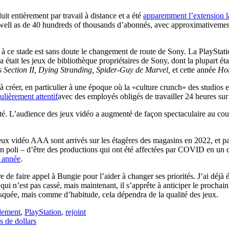
uit entièrement par travail à distance et a été
apparemment l’extension l
ell as de 40 hundreds of thousands d’abonnés, avec approximativement 
à ce stade est sans doute le changement de route de Sony. La PlayStatio
 était les jeux de bibliothèque propriétaires de Sony, dont la plupart é
s Section II, Dying Stranding, Spider-Guy de Marvel,
et cette année
Hor
à créer, en particulier à une époque où la «culture crunch» des studios 
lièrement attentif
avec des employés obligés de travailler 24 heures sur
 été. L’audience des jeux vidéo a augmenté de façon spectaculaire au c
ux vidéo AAA sont arrivés sur les étagères des magasins en 2022, et par
on poli – d’être des productions qui ont été affectées par COVID en un 
e année
.
de faire appel à Bungie pour l’aider à changer ses priorités. J’ai déjà é
ui n’est pas cassé, mais maintenant, il s’apprête à anticiper le procha
risquée, mais comme d’habitude, cela dépendra de la qualité des jeux.
llement
,
PlayStation
,
rejoint
 de dollars