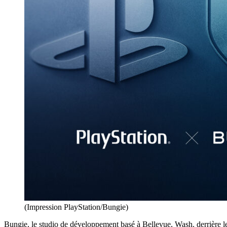
(Impression PlayStation/Bungie)
Bungie, le studio de développement basé à Bellevue, Wash. derrière 