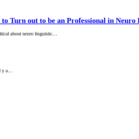
to Turn out to be an Professional in Neur
itical about neuro linguistic…
il y a…