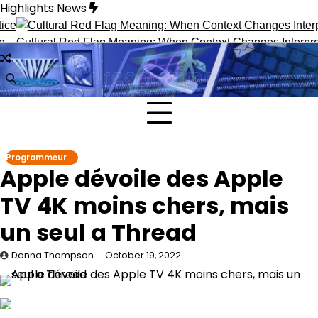
Skip
Highlights News
to
content
Cultural Red Flag Meaning: When Context Changes Interpretati
Programmeur
Apple dévoile des Apple
TV 4K moins chers, mais
un seul a Thread
Donna Thompson
October 19, 2022