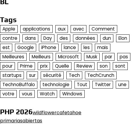
BL
Tags
Apple
applications
aux
avec
Comment
contre
dans
Day
des
données
dun
Elon
est
Google
iPhone
lance
les
mais
Meilleures
Meilleurs
Microsoft
Musk
par
pas
pour
Prime
prix
Quelle
Review
son
sont
startups
sur
sécurité
Tech
TechCrunch
TechnoBuffalo
technologie
Tout
Twitter
une
votre
vous
Watch
Windows
PHP 2026
wildflowercafetahoe
primariasabiertas