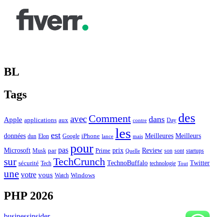
BL
Tags
des
Comment
avec
dans
Apple
applications
aux
Day
contre
les
est
Meilleurs
données
Meilleures
dun
Elon
Google
iPhone
lance
mais
pour
pas
Microsoft
prix
Review
Musk
par
Prime
son
sont
startups
Quelle
sur
TechCrunch
TechnoBuffalo
Twitter
sécurité
Tech
technologie
Tout
une
votre
vous
Watch
Windows
PHP 2026
businessinsider