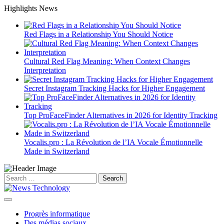
Skip
Highlights News
to
content
Red Flags in a Relationship You Should Notice
Cultural Red Flag Meaning: When Context Changes
Interpretation
Secret Instagram Tracking Hacks for Higher Engagement
Top ProFaceFinder Alternatives in 2026 for Identity Tracking
Vocalis.pro : La Révolution de l’IA Vocale Émotionnelle
Made in Switzerland
Search
for:
Progrès informatique
Des médias sociaux