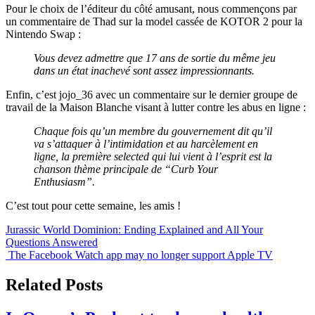
Pour le choix de l’éditeur du côté amusant, nous commençons par
un commentaire de Thad sur la model cassée de KOTOR 2 pour la
Nintendo Swap :
Vous devez admettre que 17 ans de sortie du même jeu
dans un état inachevé sont assez impressionnants.
Enfin, c’est jojo_36 avec un commentaire sur le dernier groupe de
travail de la Maison Blanche visant à lutter contre les abus en ligne :
Chaque fois qu’un membre du gouvernement dit qu’il
va s’attaquer à l’intimidation et au harcèlement en
ligne, la première selected qui lui vient à l’esprit est la
chanson thème principale de “Curb Your
Enthusiasm”.
C’est tout pour cette semaine, les amis !
Post
Jurassic World Dominion: Ending Explained and All Your
Questions Answered
navigation
The Facebook Watch app may no longer support Apple TV
Related Posts