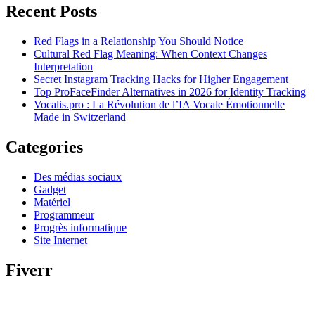
Recent Posts
Red Flags in a Relationship You Should Notice
Cultural Red Flag Meaning: When Context Changes
Interpretation
Secret Instagram Tracking Hacks for Higher Engagement
Top ProFaceFinder Alternatives in 2026 for Identity Tracking
Vocalis.pro : La Révolution de l’IA Vocale Émotionnelle
Made in Switzerland
Categories
Des médias sociaux
Gadget
Matériel
Programmeur
Progrès informatique
Site Internet
Fiverr