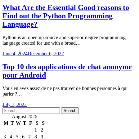
What Are the Essential Good reasons to
Find out the Python Programming
Language?
Python is an open up-source and superior-degree programming
language created for use with a broad…
June 4, 2024
December 6, 2022
Top 10 des applications de chat anonyme
pour Android
Vous en avez assez de ne pas trouver de bonnes personnes à qui
parler ?…
July 7, 2022
Search
for:
August 2026
M
T
W
T
F
S
S
1
2
3
4
5
6
7
8
9