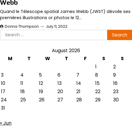
Webb
Quand le Télescope spatial James Webb (JWST) dévoile ses
premières illustrations or photos le 12…
Donna Thompson
July 11, 2022
Search
for:
August 2026
M
T
W
T
F
S
S
1
2
3
4
5
6
7
8
9
10
11
12
13
14
15
16
17
18
19
20
21
22
23
24
25
26
27
28
29
30
31
« Jun