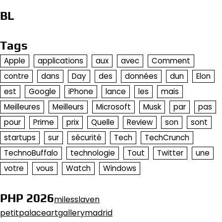
BL
Tags
Apple
applications
aux
avec
Comment
contre
dans
Day
des
données
dun
Elon
est
Google
iPhone
lance
les
mais
Meilleures
Meilleurs
Microsoft
Musk
par
pas
pour
Prime
prix
Quelle
Review
son
sont
startups
sur
sécurité
Tech
TechCrunch
TechnoBuffalo
technologie
Tout
Twitter
une
votre
vous
Watch
Windows
PHP 2026
milesslaven
petitpalaceartgallerymadrid