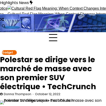
Skip
Highlights News
to
content
Cultural Red Flag Meaning: When Context Changes Interpretat
Gadget
Polestar se dirige vers le
marché de masse avec
son premier SUV
électrique • TechCrunch
Donna Thompson
October 12, 2022