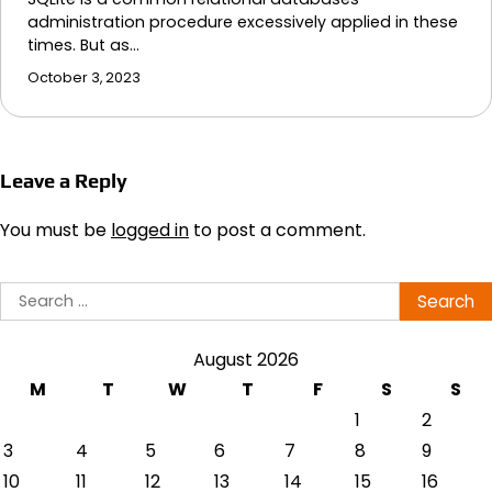
administration procedure excessively applied in these
times. But as…
October 3, 2023
Leave a Reply
You must be
logged in
to post a comment.
Search
for:
August 2026
M
T
W
T
F
S
S
1
2
3
4
5
6
7
8
9
10
11
12
13
14
15
16