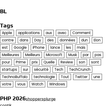
BL
Tags
Apple
applications
aux
avec
Comment
contre
dans
Day
des
données
dun
Elon
est
Google
iPhone
lance
les
mais
Meilleures
Meilleurs
Microsoft
Musk
par
pas
pour
Prime
prix
Quelle
Review
son
sont
startups
sur
sécurité
Tech
TechCrunch
TechnoBuffalo
technologie
Tout
Twitter
une
votre
vous
Watch
Windows
PHP 2026
shoppersplurge
contik