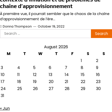
chaîne d’approvisionnement
À première vue, il pourrait sembler que le chaos de la chaîne
d’approvisionnement de l’ère…
Donna Thompson
October 19, 2022
Search
for:
August 2026
M
T
W
T
F
S
S
1
2
3
4
5
6
7
8
9
10
11
12
13
14
15
16
17
18
19
20
21
22
23
24
25
26
27
28
29
30
31
« Jun