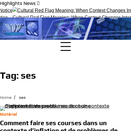
Skip
Highlights News
to
content
ce
Cultural Red Flag Meaning: When Context Changes Interpr
Tag:
ses
Home
ses
Matériel
Comment faire ses courses dans un
contexte d’inflation et de problèmes de