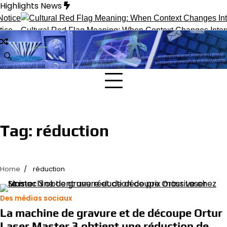
Skip
Highlights News
to
content
ce
Cultural Red Flag Meaning: When Context Changes Interpr
Tag:
réduction
Home
réduction
Des médias sociaux
La machine de gravure et de découpe Ortur
Laser Master 3 obtient une réduction de