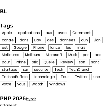
BL
Tags
Apple
applications
aux
avec
Comment
contre
dans
Day
des
données
dun
Elon
est
Google
iPhone
lance
les
mais
Meilleures
Meilleurs
Microsoft
Musk
par
pas
pour
Prime
prix
Quelle
Review
son
sont
startups
sur
sécurité
Tech
TechCrunch
TechnoBuffalo
technologie
Tout
Twitter
une
votre
vous
Watch
Windows
PHP 2026
byrdr
nftadept