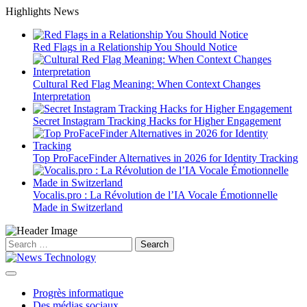
Skip
Highlights News
to
content
Red Flags in a Relationship You Should Notice
Cultural Red Flag Meaning: When Context Changes
Interpretation
Secret Instagram Tracking Hacks for Higher Engagement
Top ProFaceFinder Alternatives in 2026 for Identity Tracking
Vocalis.pro : La Révolution de l’IA Vocale Émotionnelle
Made in Switzerland
Search
for:
Progrès informatique
Des médias sociaux