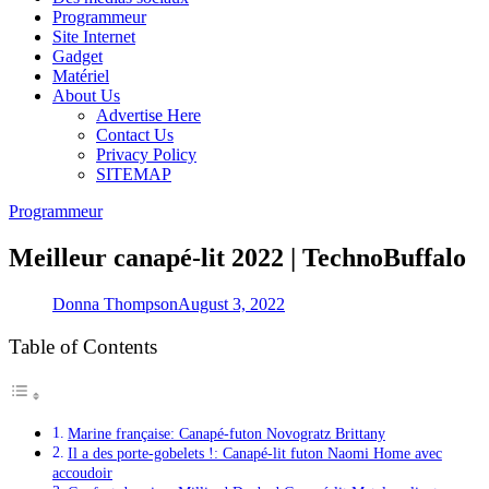
Programmeur
Site Internet
Gadget
Matériel
About Us
Advertise Here
Contact Us
Privacy Policy
SITEMAP
Programmeur
Meilleur canapé-lit 2022 | TechnoBuffalo
Donna Thompson
August 3, 2022
Table of Contents
Marine française: Canapé-futon Novogratz Brittany
Il a des porte-gobelets !: Canapé-lit futon Naomi Home avec
accoudoir