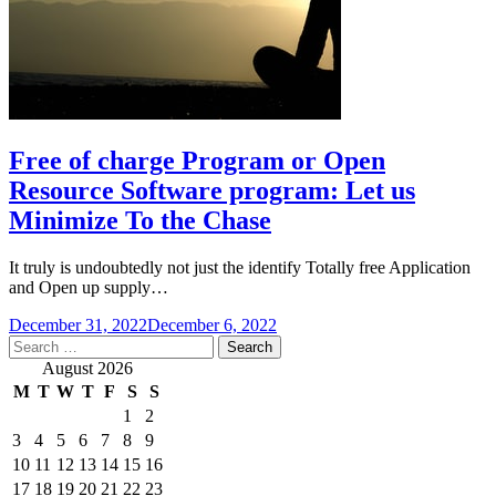
Free of charge Program or Open
Resource Software program: Let us
Minimize To the Chase
It truly is undoubtedly not just the identify Totally free Application
and Open up supply…
December 31, 2022
December 6, 2022
Search
for:
August 2026
M
T
W
T
F
S
S
1
2
3
4
5
6
7
8
9
10
11
12
13
14
15
16
17
18
19
20
21
22
23