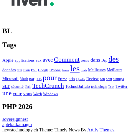
BL
Tags
des
Comment
avec
dans
Apple
applications
aux
Day
contre
les
est
Meilleurs
données
Meilleures
dun
Elon
Google
iPhone
lance
mais
pour
pas
Microsoft
prix
Review
Musk
par
Prime
son
sont
startups
Quelle
sur
TechCrunch
TechnoBuffalo
Twitter
sécurité
Tech
technologie
Tout
une
votre
vous
Watch
Windows
PHP 2026
sovereignnest
apteka-kamagra
newstechnology.ch Theme: Timely News By
Artify Themes
.