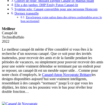
Confort de reine: Milliard Daybed Canapé-lit Matelas pliant
Elle a des jambes: DHP Emily Futon Canapé-lit
Système solo: Canapé convertible pour une personne Homcom
Dormez tranquille
Enveloppez votre salon dans des sièges confortables avec le
bon sectionnel
Meilleur
Canapé-lit
TechnoBuffalo
2022
Le meilleur canapé-lit mérite d’être considéré si vous êtes à la
recherche d’un nouveau canapé. Que ce soit pour des invités
inattendus, pour recevoir des amis et de la famille pendant les
périodes de vacances, ou simplement pour pouvoir recevoir des amis
pour une soirée vraiment détendue se terminant par un endroit pour
se reposer, un canapé-lit est un meuble super utile. . Comme pour
notre choix d’employés, le
Canapé-futon Novogratz Brittany
les
designs disponibles aujourd’hui sont vraiment intelligents,
ressemblant à des canapés “normaux” jusqu’à ce que vous les
dépliiez, les tiriez ou les poussiez vers le bas pour révéler leur
double fonction…