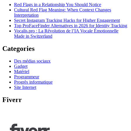
Red Flags in a Relationship You Should Notice
Cultural Red Flag Meaning: When Context Changes
Interpretation
Secret Instagram Tracking Hacks for Higher Engagement
Top ProFaceFinder Alternatives in 2026 for Identity Tracking
Vocalis.pro : La Révolution de l’IA Vocale Émotionnelle
Made in Switzerland
Categories
Des médias sociaux
Gadget
Matériel
Programmeur
Progrès informatique
Site Internet
Fiverr