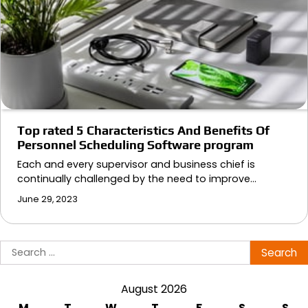
Top rated 5 Characteristics And Benefits Of
Personnel Scheduling Software program
Each and every supervisor and business chief is
continually challenged by the need to improve…
June 29, 2023
Search
for:
August 2026
M
T
W
T
F
S
S