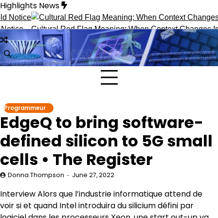
Skip
Highlights News
to
content
ce
Cultural Red Flag Meaning: When Context Changes Interpr
Programmeur
EdgeQ to bring software-
defined silicon to 5G small
cells • The Register
Donna Thompson
June 27, 2022
Interview
Alors que l’industrie informatique attend de
voir si et quand Intel introduira du silicium défini par
logiciel dans les processeurs Xeon, une start out-up va