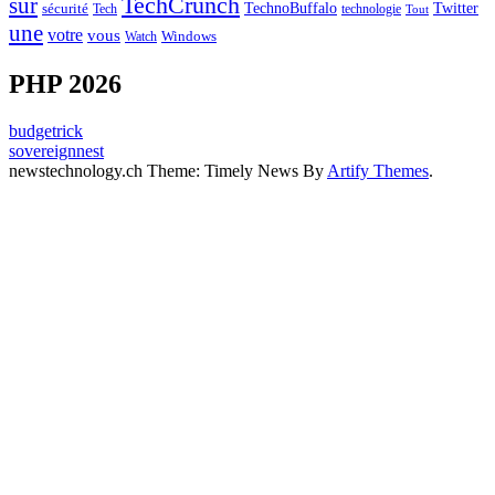
sur
TechCrunch
TechnoBuffalo
Twitter
sécurité
Tech
technologie
Tout
une
votre
vous
Watch
Windows
PHP 2026
budgetrick
sovereignnest
newstechnology.ch Theme: Timely News By
Artify Themes
.