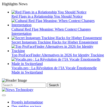
Skip
Highlights News
to
content
Red Flags in a Relationship You Should Notice
Cultural Red Flag Meaning: When Context Changes
Interpretation
Secret Instagram Tracking Hacks for Higher Engagement
Top ProFaceFinder Alternatives in 2026 for Identity Tracking
Vocalis.pro : La Révolution de l’IA Vocale Émotionnelle
Made in Switzerland
Search
for:
Progrès informatique
Des médias sociaux