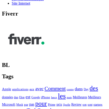
Site Internet
Fiverr
BL
Tags
des
Comment
avec
dans
Apple
applications
aux
Day
contre
les
est
Meilleurs
données
Meilleures
dun
Elon
Google
iPhone
lance
mais
pour
pas
Microsoft
prix
Review
Musk
par
Prime
son
sont
startups
Quelle