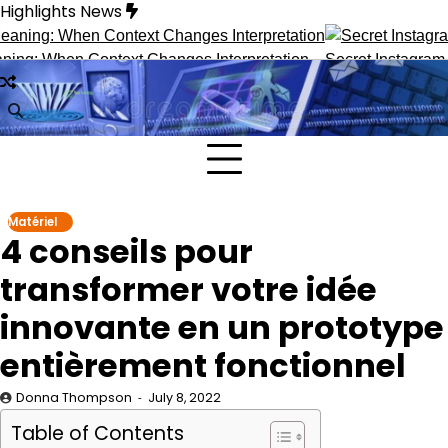
Skip
Highlights News
to
content
ng: When Context Changes Interpretation
Secret Instagram Tr
Matériel
4 conseils pour
transformer votre idée
innovante en un prototype
entièrement fonctionnel
Donna Thompson
July 8, 2022
Table of Contents