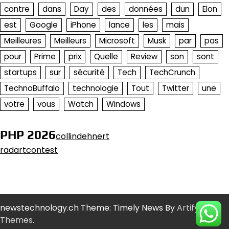
contre
dans
Day
des
données
dun
Elon
est
Google
iPhone
lance
les
mais
Meilleures
Meilleurs
Microsoft
Musk
par
pas
pour
Prime
prix
Quelle
Review
son
sont
startups
sur
sécurité
Tech
TechCrunch
TechnoBuffalo
technologie
Tout
Twitter
une
votre
vous
Watch
Windows
PHP 2026
collindehnert
radartcontest
newstechnology.ch Theme: Timely News By
Artify
Themes
.