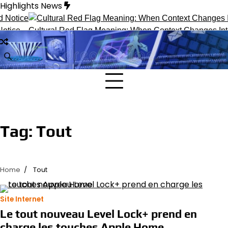
Skip
Highlights News
to
content
tice
Cultural Red Flag Meaning: When Context Changes Interp
Tag:
Tout
Home
Tout
Site Internet
Le tout nouveau Level Lock+ prend en
charge les touches Apple Home