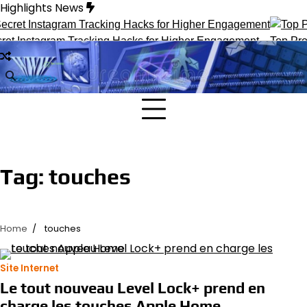
Skip
Highlights News
to
content
et Instagram Tracking Hacks for Higher Engagement
Top ProFa
Tag:
touches
Home
touches
Site Internet
Le tout nouveau Level Lock+ prend en
charge les touches Apple Home