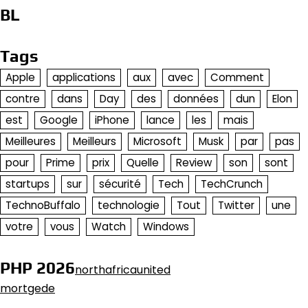
BL
Tags
Apple
applications
aux
avec
Comment
contre
dans
Day
des
données
dun
Elon
est
Google
iPhone
lance
les
mais
Meilleures
Meilleurs
Microsoft
Musk
par
pas
pour
Prime
prix
Quelle
Review
son
sont
startups
sur
sécurité
Tech
TechCrunch
TechnoBuffalo
technologie
Tout
Twitter
une
votre
vous
Watch
Windows
PHP 2026
northafricaunited
mortgede