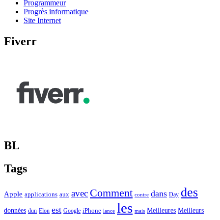
Programmeur
Progrès informatique
Site Internet
Fiverr
BL
Tags
des
Comment
avec
dans
Apple
applications
aux
Day
contre
les
est
Meilleurs
données
Meilleures
dun
Elon
Google
iPhone
lance
mais