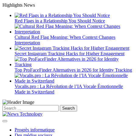
Skip
Highlights News
to
content
Red Flags in a Relationship You Should Notice
Cultural Red Flag Meaning: When Context Changes
Interpretation
Secret Instagram Tracking Hacks for Higher Engagement
Top ProFaceFinder Alternatives in 2026 for Identity Tracking
Vocalis.pro : La Révolution de l’IA Vocale Émotionnelle
Made in Switzerland
Search
for:
Progrès informatique
Des médias sociaux