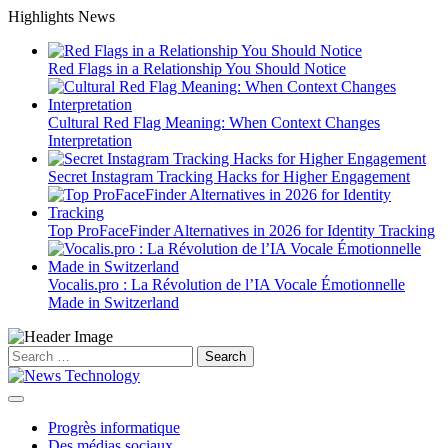
Skip
Highlights News
to
content
Red Flags in a Relationship You Should Notice
Cultural Red Flag Meaning: When Context Changes
Interpretation
Secret Instagram Tracking Hacks for Higher Engagement
Top ProFaceFinder Alternatives in 2026 for Identity Tracking
Vocalis.pro : La Révolution de l’IA Vocale Émotionnelle
Made in Switzerland
Search
for:
Progrès informatique
Des médias sociaux