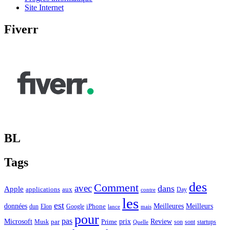
Site Internet
Fiverr
BL
Tags
des
Comment
avec
dans
Apple
applications
aux
Day
contre
les
est
Meilleurs
données
Meilleures
dun
Elon
Google
iPhone
lance
mais
pour
pas
Microsoft
prix
Review
Musk
par
Prime
son
sont
startups
Quelle