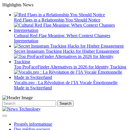
Skip
Highlights News
to
content
Red Flags in a Relationship You Should Notice
Cultural Red Flag Meaning: When Context Changes
Interpretation
Secret Instagram Tracking Hacks for Higher Engagement
Top ProFaceFinder Alternatives in 2026 for Identity Tracking
Vocalis.pro : La Révolution de l’IA Vocale Émotionnelle
Made in Switzerland
Search
for:
Progrès informatique
Des médias sociaux