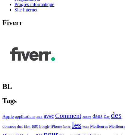
Progrès informatique
Site Internet
Fiverr
BL
Tags
des
Comment
avec
dans
Apple
applications
aux
Day
contre
les
est
Meilleurs
données
Meilleures
dun
Elon
Google
iPhone
lance
mais
pour