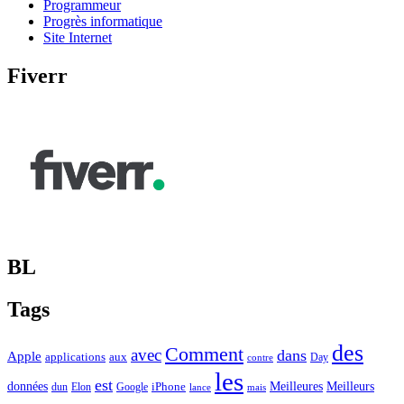
Programmeur
Progrès informatique
Site Internet
Fiverr
BL
Tags
des
Comment
avec
dans
Apple
applications
aux
Day
contre
les
est
Meilleurs
données
Meilleures
dun
Elon
Google
iPhone
lance
mais