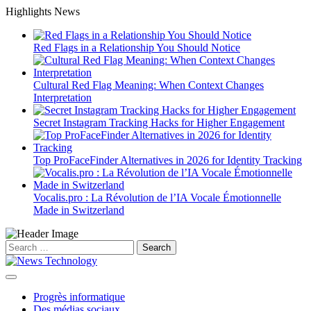
Skip
Highlights News
to
content
Red Flags in a Relationship You Should Notice
Cultural Red Flag Meaning: When Context Changes
Interpretation
Secret Instagram Tracking Hacks for Higher Engagement
Top ProFaceFinder Alternatives in 2026 for Identity Tracking
Vocalis.pro : La Révolution de l’IA Vocale Émotionnelle
Made in Switzerland
Search
for:
Progrès informatique
Des médias sociaux