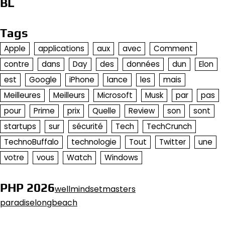
BL
Tags
Apple
applications
aux
avec
Comment
contre
dans
Day
des
données
dun
Elon
est
Google
iPhone
lance
les
mais
Meilleures
Meilleurs
Microsoft
Musk
par
pas
pour
Prime
prix
Quelle
Review
son
sont
startups
sur
sécurité
Tech
TechCrunch
TechnoBuffalo
technologie
Tout
Twitter
une
votre
vous
Watch
Windows
PHP 2026
wellmindsetmasters
paradiselongbeach