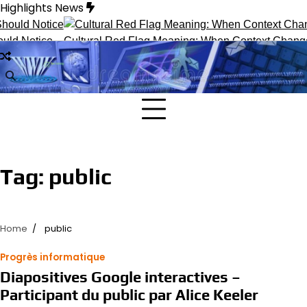
Skip
Highlights News
to
content
ld Notice
Cultural Red Flag Meaning: When Context Changes 
Tag:
public
Home
public
Progrès informatique
Diapositives Google interactives –
Participant du public par Alice Keeler