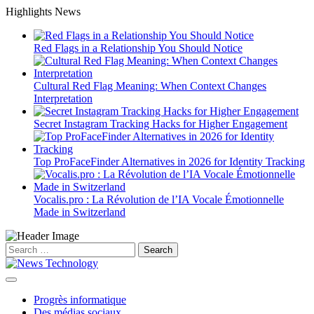
Skip
Highlights News
to
content
Red Flags in a Relationship You Should Notice
Cultural Red Flag Meaning: When Context Changes
Interpretation
Secret Instagram Tracking Hacks for Higher Engagement
Top ProFaceFinder Alternatives in 2026 for Identity Tracking
Vocalis.pro : La Révolution de l’IA Vocale Émotionnelle
Made in Switzerland
Search
for:
Progrès informatique
Des médias sociaux