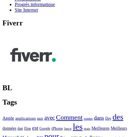
Progrès informatique
Site Internet
Fiverr
BL
Tags
des
Comment
avec
dans
Apple
applications
aux
Day
contre
les
est
Meilleurs
données
Meilleures
dun
Elon
Google
iPhone
lance
mais
pour