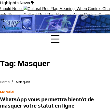
Skip
Highlights News
to
content
ld Notice
Cultural Red Flag Meaning: When Context Changes 
Tag:
Masquer
Home
Masquer
Matériel
WhatsApp vous permettra bientôt de
masquer votre statut en ligne