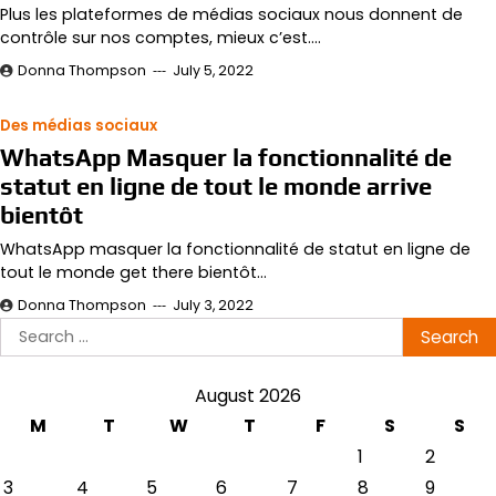
Plus les plateformes de médias sociaux nous donnent de
contrôle sur nos comptes, mieux c’est.…
Donna Thompson
July 5, 2022
Des médias sociaux
WhatsApp Masquer la fonctionnalité de
statut en ligne de tout le monde arrive
bientôt
WhatsApp masquer la fonctionnalité de statut en ligne de
tout le monde get there bientôt…
Donna Thompson
July 3, 2022
Search
for:
August 2026
M
T
W
T
F
S
S
1
2
3
4
5
6
7
8
9