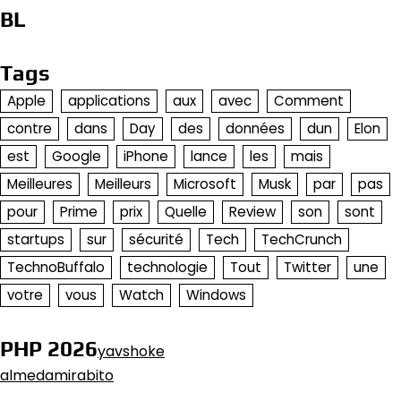
BL
Tags
Apple
applications
aux
avec
Comment
contre
dans
Day
des
données
dun
Elon
est
Google
iPhone
lance
les
mais
Meilleures
Meilleurs
Microsoft
Musk
par
pas
pour
Prime
prix
Quelle
Review
son
sont
startups
sur
sécurité
Tech
TechCrunch
TechnoBuffalo
technologie
Tout
Twitter
une
votre
vous
Watch
Windows
PHP 2026
yavshoke
almedamirabito