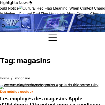
Skip
Highlights News
to
content
 Notice
Cultural Red Flag Meaning: When Context Changes In
Tag:
magasins
Home
magasins
Des médias sociaux
Les employés des magasins Apple
d’Oklahoma City votent pour se syndiquer