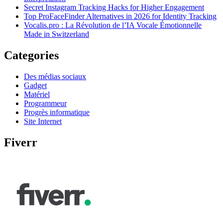
Secret Instagram Tracking Hacks for Higher Engagement
Top ProFaceFinder Alternatives in 2026 for Identity Tracking
Vocalis.pro : La Révolution de l’IA Vocale Émotionnelle
Made in Switzerland
Categories
Des médias sociaux
Gadget
Matériel
Programmeur
Progrès informatique
Site Internet
Fiverr