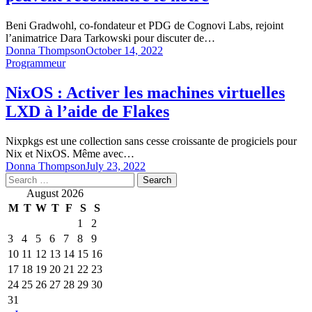
Beni Gradwohl, co-fondateur et PDG de Cognovi Labs, rejoint
l’animatrice Dara Tarkowski pour discuter de…
Donna Thompson
October 14, 2022
Programmeur
NixOS : Activer les machines virtuelles
LXD à l’aide de Flakes
Nixpkgs est une collection sans cesse croissante de progiciels pour
Nix et NixOS. Même avec…
Donna Thompson
July 23, 2022
Search
for:
August 2026
M
T
W
T
F
S
S
1
2
3
4
5
6
7
8
9
10
11
12
13
14
15
16
17
18
19
20
21
22
23
24
25
26
27
28
29
30
31