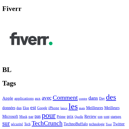
Fiverr
BL
Tags
des
Comment
avec
dans
Apple
applications
aux
Day
contre
les
est
Meilleurs
données
Meilleures
dun
Elon
Google
iPhone
lance
mais
pour
pas
Microsoft
prix
Review
Musk
par
Prime
son
sont
startups
Quelle
sur
TechCrunch
TechnoBuffalo
Twitter
sécurité
Tech
technologie
Tout