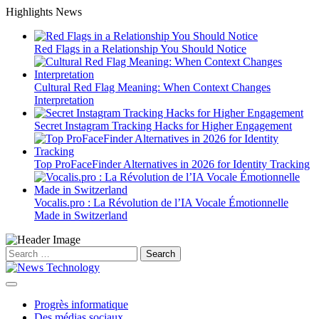
Skip
Highlights News
to
content
Red Flags in a Relationship You Should Notice
Cultural Red Flag Meaning: When Context Changes
Interpretation
Secret Instagram Tracking Hacks for Higher Engagement
Top ProFaceFinder Alternatives in 2026 for Identity Tracking
Vocalis.pro : La Révolution de l’IA Vocale Émotionnelle
Made in Switzerland
Search
for:
Progrès informatique
Des médias sociaux