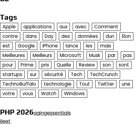
Tags
Apple
applications
aux
avec
Comment
contre
dans
Day
des
données
dun
Elon
est
Google
iPhone
lance
les
mais
Meilleures
Meilleurs
Microsoft
Musk
par
pas
pour
Prime
prix
Quelle
Review
son
sont
startups
sur
sécurité
Tech
TechCrunch
TechnoBuffalo
technologie
Tout
Twitter
une
votre
vous
Watch
Windows
PHP 2026
agingessentials
ileet