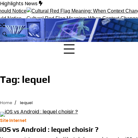
Skip
Highlights News
to
content
d Notice
Cultural Red Flag Meaning: When Context Changes I
Tag:
lequel
Home
lequel
Site Internet
iOS vs Android : lequel choisir ?