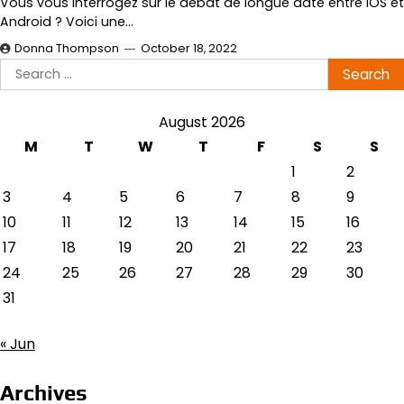
Vous vous interrogez sur le débat de longue date entre iOS et
Android ? Voici une…
Donna Thompson
October 18, 2022
Search
for:
August 2026
M
T
W
T
F
S
S
1
2
3
4
5
6
7
8
9
10
11
12
13
14
15
16
17
18
19
20
21
22
23
24
25
26
27
28
29
30
31
« Jun
Archives