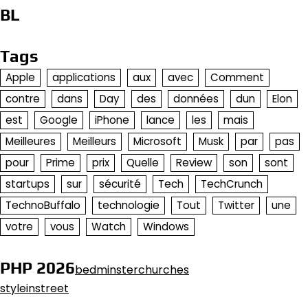
BL
Tags
Apple
applications
aux
avec
Comment
contre
dans
Day
des
données
dun
Elon
est
Google
iPhone
lance
les
mais
Meilleures
Meilleurs
Microsoft
Musk
par
pas
pour
Prime
prix
Quelle
Review
son
sont
startups
sur
sécurité
Tech
TechCrunch
TechnoBuffalo
technologie
Tout
Twitter
une
votre
vous
Watch
Windows
PHP 2026
bedminsterchurches
styleinstreet