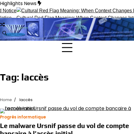
Skip
Highlights News
to
content
tice
Cultural Red Flag Meaning: When Context Changes Inter
Tag:
laccès
Home
laccès
Progrès informatique
Le malware Ursnif passe du vol de compte
bancaire à l’accès initial