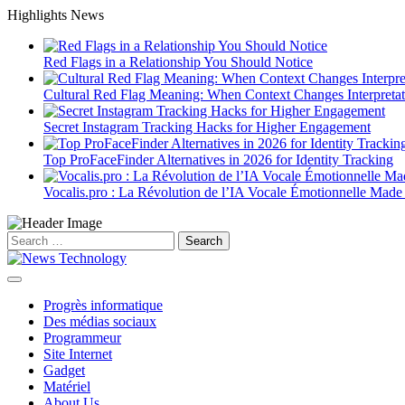
Skip
Highlights News
to
content
Red Flags in a Relationship You Should Notice
Cultural Red Flag Meaning: When Context Changes Interpretat
Secret Instagram Tracking Hacks for Higher Engagement
Top ProFaceFinder Alternatives in 2026 for Identity Tracking
Vocalis.pro : La Révolution de l’IA Vocale Émotionnelle Made
Search
for:
Progrès informatique
Des médias sociaux
Programmeur
Site Internet
Gadget
Matériel
About Us