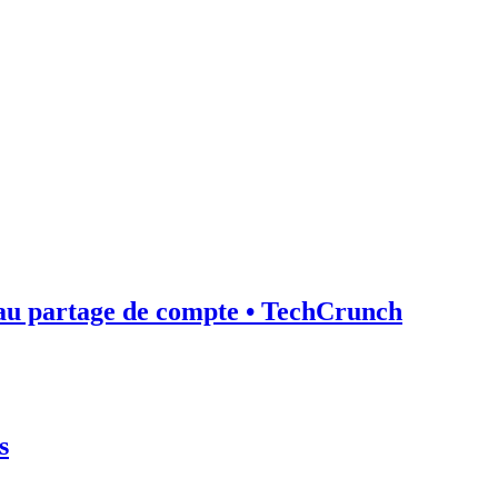
in au partage de compte • TechCrunch
s