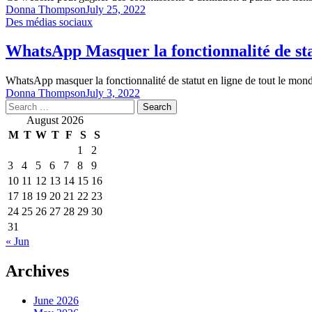
Donna Thompson
July 25, 2022
Des médias sociaux
WhatsApp Masquer la fonctionnalité de stat
WhatsApp masquer la fonctionnalité de statut en ligne de tout le mon
Donna Thompson
July 3, 2022
Search
for:
August 2026
M
T
W
T
F
S
S
1
2
3
4
5
6
7
8
9
10
11
12
13
14
15
16
17
18
19
20
21
22
23
24
25
26
27
28
29
30
31
« Jun
Archives
June 2026