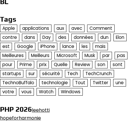
BL
Tags
Apple
applications
aux
avec
Comment
contre
dans
Day
des
données
dun
Elon
est
Google
iPhone
lance
les
mais
Meilleures
Meilleurs
Microsoft
Musk
par
pas
pour
Prime
prix
Quelle
Review
son
sont
startups
sur
sécurité
Tech
TechCrunch
TechnoBuffalo
technologie
Tout
Twitter
une
votre
vous
Watch
Windows
PHP 2026
leehotti
hopeforharmonie