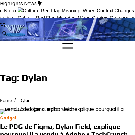
Skip
Highlights News
to
content
otice
Cultural Red Flag Meaning: When Context Changes Inter
Tag:
Dylan
Home
Dylan
Gadget
Le PDG de Figma, Dylan Field, explique
pourquoi il a vendu à Adobe • TechCrunch