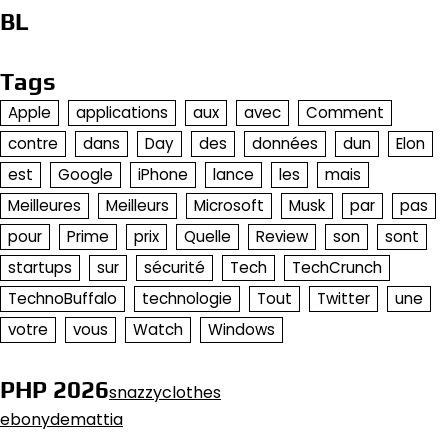
BL
Tags
Apple
applications
aux
avec
Comment
contre
dans
Day
des
données
dun
Elon
est
Google
iPhone
lance
les
mais
Meilleures
Meilleurs
Microsoft
Musk
par
pas
pour
Prime
prix
Quelle
Review
son
sont
startups
sur
sécurité
Tech
TechCrunch
TechnoBuffalo
technologie
Tout
Twitter
une
votre
vous
Watch
Windows
PHP 2026
snazzyclothes
ebonydemattia