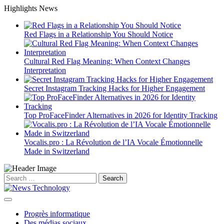
Skip
Highlights News
to
content
Red Flags in a Relationship You Should Notice
Cultural Red Flag Meaning: When Context Changes
Interpretation
Secret Instagram Tracking Hacks for Higher Engagement
Top ProFaceFinder Alternatives in 2026 for Identity Tracking
Vocalis.pro : La Révolution de l’IA Vocale Émotionnelle
Made in Switzerland
Search
for:
Progrès informatique
Des médias sociaux