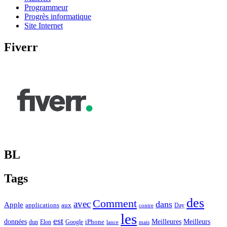
Programmeur
Progrès informatique
Site Internet
Fiverr
BL
Tags
des
Comment
avec
dans
Apple
applications
aux
Day
contre
les
est
Meilleurs
données
Meilleures
dun
Elon
Google
iPhone
lance
mais