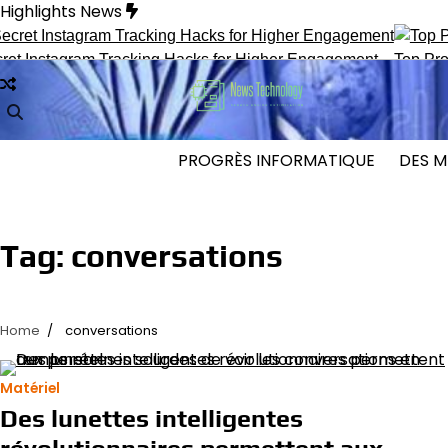
Skip
Highlights News
to
content
Instagram Tracking Hacks for Higher Engagement
Top ProFace
PROGRÈS INFORMATIQUE
DES M
Tag:
conversations
Home
conversations
Matériel
Des lunettes intelligentes