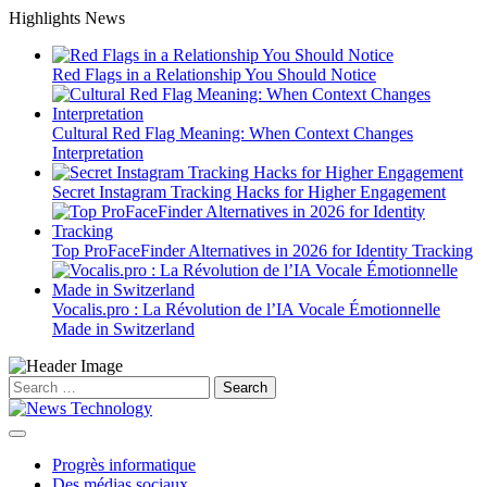
Skip
Highlights News
to
content
Red Flags in a Relationship You Should Notice
Cultural Red Flag Meaning: When Context Changes
Interpretation
Secret Instagram Tracking Hacks for Higher Engagement
Top ProFaceFinder Alternatives in 2026 for Identity Tracking
Vocalis.pro : La Révolution de l’IA Vocale Émotionnelle
Made in Switzerland
Search
for:
Progrès informatique
Des médias sociaux