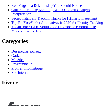
Red Flags in a Relationship You Should Notice
Cultural Red Flag Meaning: When Context Changes
Interpretation
Secret Instagram Tracking Hacks for Higher Engagement
Top ProFaceFinder Alternatives in 2026 for Identity Tracking
Vocalis.pro : La Révolution de l’IA Vocale Émotionnelle
Made in Switzerland
Categories
Des médias sociaux
Gadget
Matériel
Programmeur
Progrès informatique
Site Internet
Fiverr