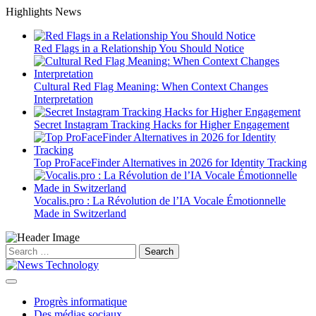
Skip
Highlights News
to
content
Red Flags in a Relationship You Should Notice
Cultural Red Flag Meaning: When Context Changes
Interpretation
Secret Instagram Tracking Hacks for Higher Engagement
Top ProFaceFinder Alternatives in 2026 for Identity Tracking
Vocalis.pro : La Révolution de l’IA Vocale Émotionnelle
Made in Switzerland
Search
for:
Progrès informatique
Des médias sociaux