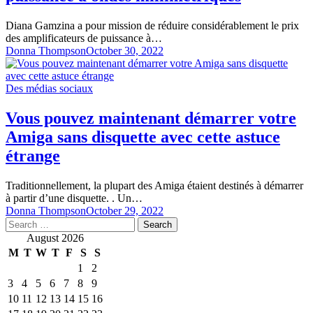
Diana Gamzina a pour mission de réduire considérablement le prix
des amplificateurs de puissance à…
Donna Thompson
October 30, 2022
Des médias sociaux
Vous pouvez maintenant démarrer votre
Amiga sans disquette avec cette astuce
étrange
Traditionnellement, la plupart des Amiga étaient destinés à démarrer
à partir d’une disquette. . Un…
Donna Thompson
October 29, 2022
Search
for:
August 2026
M
T
W
T
F
S
S
1
2
3
4
5
6
7
8
9
10
11
12
13
14
15
16