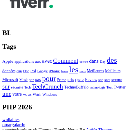
BL
Tags
des
Comment
avec
dans
Apple
applications
aux
Day
contre
les
est
Meilleurs
données
Meilleures
dun
Elon
Google
iPhone
lance
mais
pour
pas
Microsoft
prix
Review
Musk
par
Prime
son
sont
startups
Quelle
sur
TechCrunch
TechnoBuffalo
Twitter
sécurité
Tech
technologie
Tout
une
votre
vous
Watch
Windows
PHP 2026
wallallies
omargalardo
newstechnology.ch Theme: Timely News By
Artify Themes
.