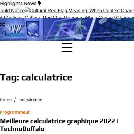
Skip
Highlights News
to
content
d Notice
Cultural Red Flag Meaning: When Context Changes In
Tag:
calculatrice
Home
calculatrice
Programmeur
Meilleure calculatrice graphique 2022 |
TechnoBuffalo