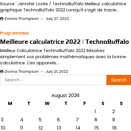
Source : Jennifer Locke / TechnoBuffalo Meilleur calculatrice
graphique TechnoBuffalo 2022 Lorsqu’il s’agit de tracer…
Donna Thompson
July 27, 2022
Programmeur
Meilleure calculatrice 2022 | TechnoBuffalo
Meilleur Calculatrice TechnoBuffalo 2022 Résolvez
simplement vos problèmes mathématiques avec la bonne
calculatrice. Ces appareils…
Donna Thompson
July 21, 2022
Search
for:
August 2026
M
T
W
T
F
S
S
1
2
3
4
5
6
7
8
9
10
11
12
13
14
15
16