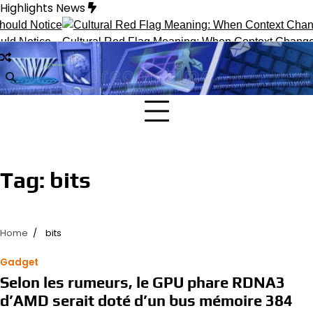
Skip
Highlights News
to
content
ld Notice
Cultural Red Flag Meaning: When Context Changes I
Tag:
bits
Home
bits
Gadget
Selon les rumeurs, le GPU phare RDNA3
d’AMD serait doté d’un bus mémoire 384