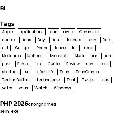
BL
Tags
Apple
applications
aux
avec
Comment
contre
dans
Day
des
données
dun
Elon
est
Google
iPhone
lance
les
mais
Meilleures
Meilleurs
Microsoft
Musk
par
pas
pour
Prime
prix
Quelle
Review
son
sont
startups
sur
sécurité
Tech
TechCrunch
TechnoBuffalo
technologie
Tout
Twitter
une
votre
vous
Watch
Windows
PHP 2026
chongharned
sem-exe