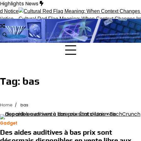
Skip
Highlights News
to
content
tice
Cultural Red Flag Meaning: When Context Changes Inter
Tag:
bas
Home
bas
Gadget
Des aides auditives à bas prix sont
désormais disponibles en vente libre aux