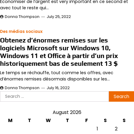
Économiser de l’argent est very important en ce second et
avec tout le reste qui…
Donna Thompson
July 25, 2022
Des médias sociaux
Obtenez d’énormes remises sur les
logiciels Microsoft sur Windows 10,
Windows 11 et Office à partir d’un prix
historiquement bas de seulement 13 $
Le temps se réchauffe, tout comme les offres, avec
d’énormes remises désormais disponibles sur les…
Donna Thompson
July 16, 2022
Search
for:
August 2026
M
T
W
T
F
S
S
1
2