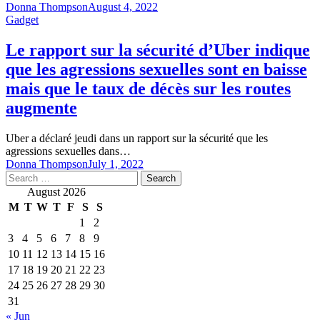
Donna Thompson
August 4, 2022
Gadget
Le rapport sur la sécurité d’Uber indique
que les agressions sexuelles sont en baisse
mais que le taux de décès sur les routes
augmente
Uber a déclaré jeudi dans un rapport sur la sécurité que les
agressions sexuelles dans…
Donna Thompson
July 1, 2022
Search
for:
August 2026
M
T
W
T
F
S
S
1
2
3
4
5
6
7
8
9
10
11
12
13
14
15
16
17
18
19
20
21
22
23
24
25
26
27
28
29
30
31
« Jun