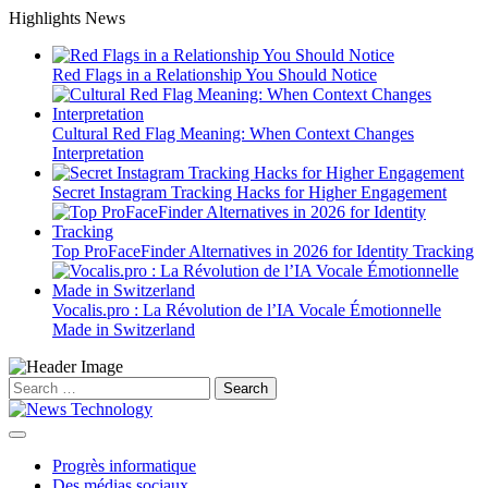
Skip
Highlights News
to
content
Red Flags in a Relationship You Should Notice
Cultural Red Flag Meaning: When Context Changes
Interpretation
Secret Instagram Tracking Hacks for Higher Engagement
Top ProFaceFinder Alternatives in 2026 for Identity Tracking
Vocalis.pro : La Révolution de l’IA Vocale Émotionnelle
Made in Switzerland
Search
for:
Progrès informatique
Des médias sociaux