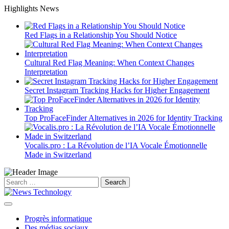
Skip
Highlights News
to
content
Red Flags in a Relationship You Should Notice
Cultural Red Flag Meaning: When Context Changes
Interpretation
Secret Instagram Tracking Hacks for Higher Engagement
Top ProFaceFinder Alternatives in 2026 for Identity Tracking
Vocalis.pro : La Révolution de l’IA Vocale Émotionnelle
Made in Switzerland
Search
for:
Progrès informatique
Des médias sociaux