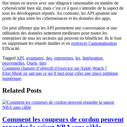
être mises en œuvre avec une diligence raisonnable en matière de
cybersécurité bien sûr, mais c’est ce à quoi s’attendre de la aspect de
tous les développeurs réputés. Au contraire, les API ajoutent une
porte de plus entre les cybermenaces et les données des apps.
On peut affirmer que les API permettent une conversation et une
utilisation des données nettement meilleures pour toutes les
entreprises de tous les secteurs qui peuvent en bénéficier. Ils le font
en supprimant les retards inutiles et en
renforcer l’automatisation
Efficacité.
Tagged
API
,
avantages
,
des
,
entreprises
,
les
,
lintégration
,
peuventelles
,
Quels
,
tirer
Post
Comment changer d’objectif d’exercice sur Apple Watch ?
Elon Musk ne sait pas ce qu’il faut pour créer une place publique
navigation
numérique
Related Posts
Comment les coupeurs de cordon peuvent