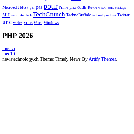
pour
pas
Microsoft
prix
Review
Musk
par
Prime
son
sont
startups
Quelle
sur
TechCrunch
TechnoBuffalo
Twitter
sécurité
Tech
technologie
Tout
une
votre
vous
Watch
Windows
PHP 2026
mucici
thec10
newstechnology.ch Theme: Timely News By
Artify Themes
.