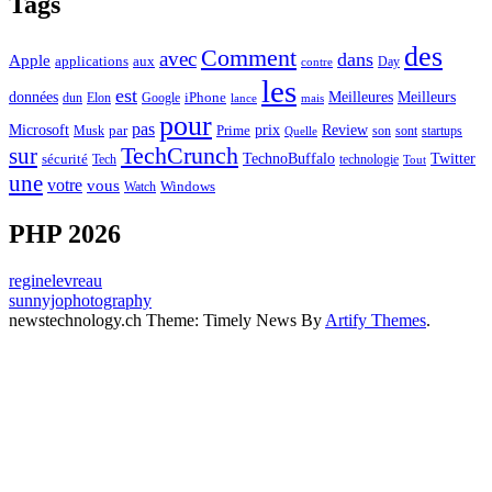
Tags
des
Comment
avec
dans
Apple
applications
aux
Day
contre
les
est
Meilleurs
données
Meilleures
dun
Elon
Google
iPhone
lance
mais
pour
pas
Microsoft
prix
Review
Musk
par
Prime
son
sont
startups
Quelle
sur
TechCrunch
TechnoBuffalo
Twitter
sécurité
Tech
technologie
Tout
une
votre
vous
Watch
Windows
PHP 2026
reginelevreau
sunnyjophotography
newstechnology.ch Theme: Timely News By
Artify Themes
.