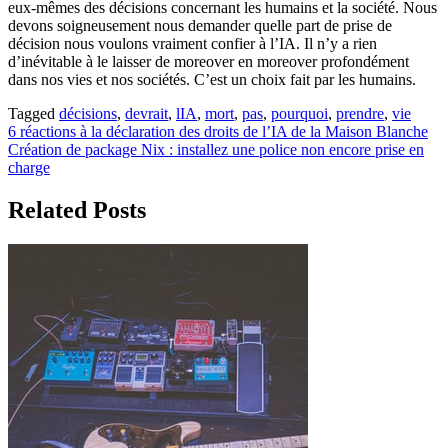
eux-mêmes des décisions concernant les humains et la société. Nous
devons soigneusement nous demander quelle part de prise de
décision nous voulons vraiment confier à l’IA. Il n’y a rien
d’inévitable à le laisser de moreover en moreover profondément
dans nos vies et nos sociétés. C’est un choix fait par les humains.
Tagged
décisions
,
devrait
,
lIA
,
mort
,
pas
,
pourquoi
,
prendre
,
vie
Post
6 réactions à la déclaration des droits de l’IA de la Maison Blanche
Création de package Nix : installez une police non encore prise en
navigation
charge
Related Posts