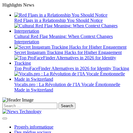
Skip
Highlights News
to
content
Red Flags in a Relationship You Should Notice
Cultural Red Flag Meaning: When Context Changes
Interpretation
Secret Instagram Tracking Hacks for Higher Engagement
Top ProFaceFinder Alternatives in 2026 for Identity Tracking
Vocalis.pro : La Révolution de l’IA Vocale Émotionnelle
Made in Switzerland
Search
for:
Progrès informatique
Des médias sociaux