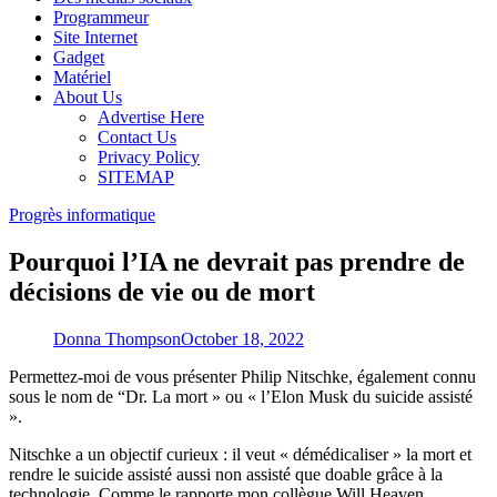
Programmeur
Site Internet
Gadget
Matériel
About Us
Advertise Here
Contact Us
Privacy Policy
SITEMAP
Progrès informatique
Pourquoi l’IA ne devrait pas prendre de
décisions de vie ou de mort
Donna Thompson
October 18, 2022
Permettez-moi de vous présenter Philip Nitschke, également connu
sous le nom de “Dr. La mort » ou « l’Elon Musk du suicide assisté
».
Nitschke a un objectif curieux : il veut « démédicaliser » la mort et
rendre le suicide assisté aussi non assisté que doable grâce à la
technologie. Comme le rapporte mon collègue Will Heaven,