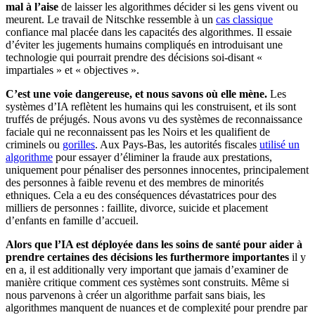
mal à l’aise
de laisser les algorithmes décider si les gens vivent ou
meurent. Le travail de Nitschke ressemble à un
cas classique
confiance mal placée dans les capacités des algorithmes. Il essaie
d’éviter les jugements humains compliqués en introduisant une
technologie qui pourrait prendre des décisions soi-disant «
impartiales » et « objectives ».
C’est une voie dangereuse, et nous savons où elle mène.
Les
systèmes d’IA reflètent les humains qui les construisent, et ils sont
truffés de préjugés. Nous avons vu des systèmes de reconnaissance
faciale qui ne reconnaissent pas les Noirs et les qualifient de
criminels ou
gorilles
. Aux Pays-Bas, les autorités fiscales
utilisé un
algorithme
pour essayer d’éliminer la fraude aux prestations,
uniquement pour pénaliser des personnes innocentes, principalement
des personnes à faible revenu et des membres de minorités
ethniques. Cela a eu des conséquences dévastatrices pour des
milliers de personnes : faillite, divorce, suicide et placement
d’enfants en famille d’accueil.
Alors que l’IA est déployée dans les soins de santé pour aider à
prendre certaines des décisions les furthermore importantes
il y
en a, il est additionally very important que jamais d’examiner de
manière critique comment ces systèmes sont construits. Même si
nous parvenons à créer un algorithme parfait sans biais, les
algorithmes manquent de nuances et de complexité pour prendre par