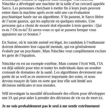
Nitschke a développé une machine de la taille d’un cercueil appelée
Sarco. Les personnes cherchant à mettre fin à leurs jours peuvent
entrer dans la machine après avoir subi une car-évaluation
psychiatrique basée sur un algorithme. S’ils passent, le Sarco libère
de l’azote gazeux, qui les asphyxie en quelques minutes. Une
personne qui a choisi de mourir doit répondre à trois queries : Qui
es-tu ? Où es-tu? Et savez-vous ce qui se passera lorsque vous
appuierez sur ce bouton ?
En Suisse, où le suicide assisté est légal, les candidats à l’euthanasie
doivent démontrer leur capacité mentale, qui est généralement
évaluée par un psychiatre. Mais Nitschke veut complètement exclure
les gens de l’équation.
Nitschke en est un exemple extrême. Mais comme l’écrit Will, l’IA
est déjà utilisée pour trier et traiter les individuals dans un nombre
croissant de domaines de la santé. Les algorithmes deviennent une
partie de as well as en moreover importante des soins, et nous
devons essayer de faire en sorte que leur rôle soit limité aux
décisions médicales et non morales.
Will investigate la moralité désordonnée des efforts pour développer
une IA qui peut aider à prendre des décisions de vie ou de mort ici.
Je ne suis probablement pas le seul à me sentir extrêmement