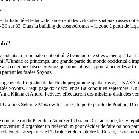
za.
, la fiabilité et le taux de lancement des véhicules spatiaux russes on
 – 30 sur 83. Dans la building de cosmodromes – la zone à partir de la
ulu”
ental a principalement entraîné beaucoup de stress, bien qu’il ait fait u
i l’Ukraine ce printemps, une grande partie du monde occidental a imp
 accéder aux fusées Soyouz que nous utilisons pour amener les astronaut
 partent les fusées Soyouz.
imogeage de Rogozine de la tête du programme spatial russe, la NASA 
usée Soyouz. L’équipage doit décoller de Baïkonour en septembre. Un a
 Anna Kikina et Andrei Fedyaev effectueront des missions distinctes ve
 l’Ukraine. Selon le Moscow Instances, le porte-parole de Poutine, Dmit
e continue on du Kremlin d’annexer l’Ukraine. Cet automne, les « répub
a movement d’organiser un référendum pour décider de faire ou non parti
pés décident de se séparer de l’Ukraine et de rejoindre la Russie, les re