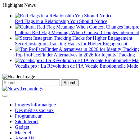
Skip
Highlights News
to
content
Red Flags in a Relationship You Should Notice
Cultural Red Flag Meaning: When Context Changes Interpretat
Secret Instagram Tracking Hacks for Higher Engagement
Top ProFaceFinder Alternatives in 2026 for Identity Tracking
Vocalis.pro : La Révolution de l’IA Vocale Émotionnelle Made
Search
for:
Progrès informatique
Des médias sociaux
Programmeur
Site Internet
Gadget
Matériel
About Us