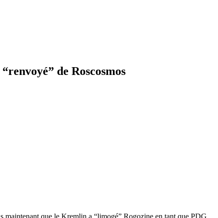
ne “renvoyé” de Roscosmos
 Mais maintenant que le Kremlin a “limogé” Rogozine en tant que PDG