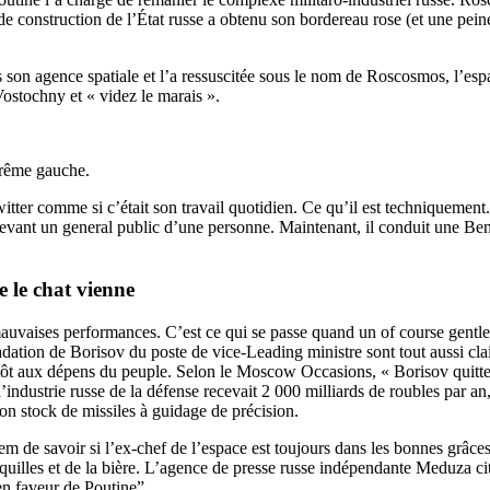
e construction de l’État russe a obtenu son bordereau rose (et une pein
 son agence spatiale et l’a ressuscitée sous le nom de Roscosmos, l’es
ostochny et « videz le marais ».
rême gauche.
itter comme si c’était son travail quotidien. Ce qu’il est techniquement.
devant un general public d’une personne. Maintenant, il conduit une Ben
 le chat vienne
vaises performances. C’est ce qui se passe quand un of course gentle
adation de Borisov du poste de vice-Leading ministre sont tout aussi clair
tôt aux dépens du peuple. Selon le Moscow Occasions, « Borisov quitt
 l’industrie russe de la défense recevait 2 000 milliards de roubles par 
son stock de missiles à guidage de précision.
 de savoir si l’ex-chef de l’espace est toujours dans les bonnes grâces 
s quilles et de la bière. L’agence de presse russe indépendante Meduza
n faveur de Poutine”.