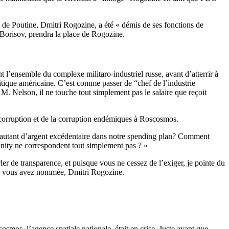
 de Poutine, Dmitri Rogozine, a été « démis de ses fonctions de
y Borisov, prendra la place de Rogozine.
ensemble du complexe militaro-industriel russe, avant d’atterrir à
itique américaine. C’est comme passer de “chef de l’industrie
 M. Nelson, il ne touche tout simplement pas le salaire que reçoit
 corruption et de la corruption endémiques à Roscosmos.
nt autant d’argent excédentaire dans notre spending plan? Comment
nity ne correspondent tout simplement pas ? »
r de transparence, et puisque vous ne cessez de l’exiger, je pointe du
que vous avez nommée, Dmitri Rogozine.
smos, l’agence spatiale nationale, était en crise. Juste avant que