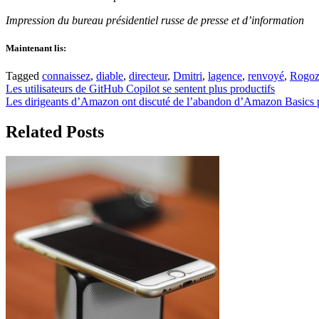
Impression du bureau présidentiel russe de presse et d’information
Maintenant lis:
Tagged
connaissez
,
diable
,
directeur
,
Dmitri
,
lagence
,
renvoyé
,
Rogoz
Post
Les utilisateurs de GitHub Copilot se sentent plus productifs
Les dirigeants d’Amazon ont discuté de l’abandon d’Amazon Basics pou
navigation
Related Posts