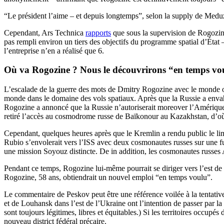
“Le président l’aime – et depuis longtemps”, selon la supply de Medu
Cependant, Ars Technica
rapports
que sous la supervision de Rogozine
pas rempli environ un tiers des objectifs du programme spatial d’État
l’entreprise n’en a réalisé que 6.
Où va Rogozine ? Nous le découvrirons “en temps vo
L’escalade de la guerre des mots de Dmitry Rogozine avec le monde occid
monde dans le domaine des vols spatiaux. Après que la Russie a envah
Rogozine a annoncé que la Russie n’autoriserait moreover l’Amérique à
retiré l’accès au cosmodrome russe de Baïkonour au Kazakhstan, d’où
Cependant, quelques heures après que le Kremlin a rendu public le l
Rubio s’envolerait vers l’ISS avec deux cosmonautes russes sur une f
une mission Soyouz distincte. De in addition, les cosmonautes russes
Pendant ce temps, Rogozine lui-même pourrait se diriger vers l’est de
Rogozine, 58 ans, obtiendrait un nouvel emploi “en temps voulu”.
Le commentaire de Peskov peut être une référence voilée à la tentativ
et de Louhansk dans l’est de l’Ukraine ont l’intention de passer par l
sont toujours légitimes, libres et équitables.) Si les territoires occu
nouveau district fédéral précaire.