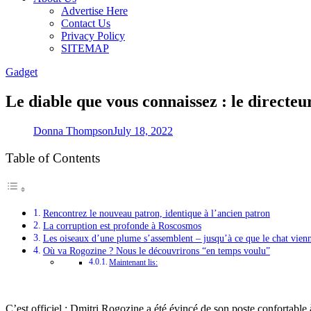
Advertise Here
Contact Us
Privacy Policy
SITEMAP
Gadget
Le diable que vous connaissez : le directe
Donna Thompson
July 18, 2022
Table of Contents
Rencontrez le nouveau patron, identique à l’ancien patron
La corruption est profonde à Roscosmos
Les oiseaux d’une plume s’assemblent – jusqu’à ce que le chat vien
Où va Rogozine ? Nous le découvrirons “en temps voulu”
Maintenant lis:
C’est officiel : Dmitri Rogozine a été évincé de son poste confortabl