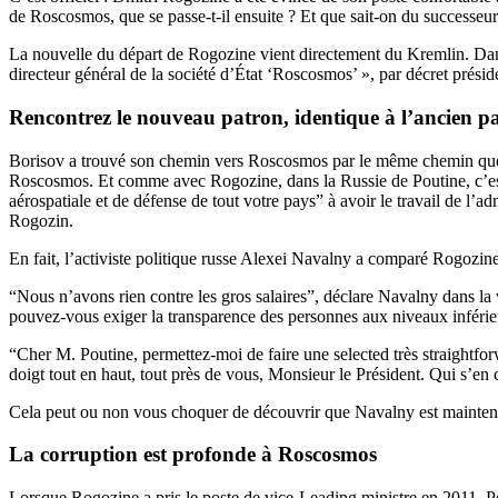
de Roscosmos, que se passe-t-il ensuite ? Et que sait-on du successeu
La nouvelle du départ de Rogozine vient directement du Kremlin. Dans
directeur général de la société d’État ‘Roscosmos’ », par décret présid
Rencontrez le nouveau patron, identique à l’ancien p
Borisov a trouvé son chemin vers Roscosmos par le même chemin que R
Roscosmos. Et comme avec Rogozine, dans la Russie de Poutine, c’est u
aérospatiale et de défense de tout votre pays” à avoir le travail de l’
Rogozin.
En fait, l’activiste politique russe Alexei Navalny a comparé Rogozin
“Nous n’avons rien contre les gros salaires”, déclare Navalny dans la
pouvez-vous exiger la transparence des personnes aux niveaux inférie
“Cher M. Poutine, permettez-moi de faire une selected très straightfo
doigt tout en haut, tout près de vous, Monsieur le Président. Qui s
Cela peut ou non vous choquer de découvrir que Navalny est mainte
La corruption est profonde à Roscosmos
Lorsque Rogozine a pris le poste de vice-Leading ministre en 2011, Pou