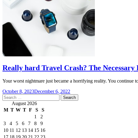
Really hard Travel Crash? The Necessary
Your worst nightmare just became a horrifying reality. You continue to
October 8, 2023
December 6, 2022
Search
for:
August 2026
M
T
W
T
F
S
S
1
2
3
4
5
6
7
8
9
10
11
12
13
14
15
16
17
18
19
20
21
22
23