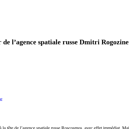
ur de l’agence spatiale russe Dmitri Rogozi
ne
e à la tête de l’agence spatiale russe Roscosmos, avec effet immédiat.