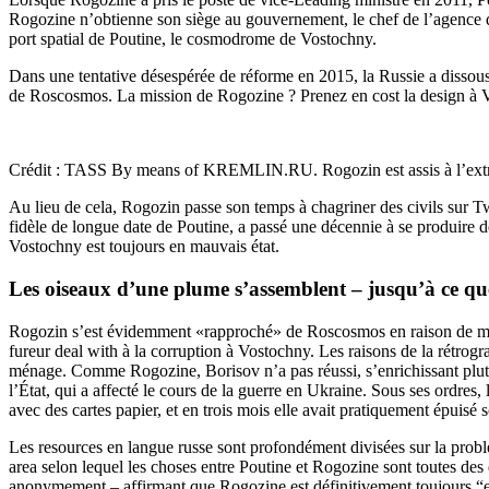
Rogozine n’obtienne son siège au gouvernement, le chef de l’agence d
port spatial de Poutine, le cosmodrome de Vostochny.
Dans une tentative désespérée de réforme en 2015, la Russie a dissous
de Roscosmos. La mission de Rogozine ? Prenez en cost la design à V
Crédit : TASS By means of KREMLIN.RU. Rogozin est assis à l’ext
Au lieu de cela, Rogozin passe son temps à chagriner des civils sur Tw
fidèle de longue date de Poutine, a passé une décennie à se produire 
Vostochny est toujours en mauvais état.
Les oiseaux d’une plume s’assemblent – jusqu’à ce que
Rogozin s’est évidemment «rapproché» de Roscosmos en raison de mau
fureur deal with à la corruption à Vostochny. Les raisons de la rétrogr
ménage. Comme Rogozine, Borisov n’a pas réussi, s’enrichissant plu
l’État, qui a affecté le cours de la guerre en Ukraine. Sous ses ordres,
avec des cartes papier, et en trois mois elle avait pratiquement épuisé 
Les resources en langue russe sont profondément divisées sur la problem
area selon lequel les choses entre Poutine et Rogozine sont toutes de
anonymement – affirmant que Rogozine est définitivement toujours “e