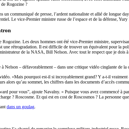
r de Rogozine ?
 un communiqué de presse, l’ardent nationaliste et allié de longue day
entiel. Le vice-Premier ministre russe de l’espace et de la défense, Yur
atron
ogozine. Les deux hommes ont été vice-Premier ministre, supervisant l’
ne rétrogradation. Il est difficile de trouver un équivalent pour la pol
administrateur de la NASA, Bill Nelson. Avec tout le respect que je dois à
e à Nelson – défavorablement – dans une critique vidéo cinglante de la
 vidéo. «Mais pourquoi est-il si incroyablement grand? Y a-t-il vraime
urs alors qu’au sommet, les chiffres dans les documents d’accès commu
rward pour vous”, ajoute Navalny. « Puisque vous avez commencé à parle
’en charge ? Roscosme. Et qui est en cost de Roscosmos ? La personne 
nant
dans un goulag
.
tine l’a chargé de remanier le complexe militaro-industriel russe. Rosco