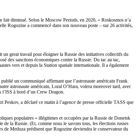
t en fait diminué. Selon le Moscow Periods, en 2020, « Roskosmos n’a
quelle Rogozine a commencé dans son nouveau poste – sur 26 activités,
n great travail pour éloigner la Russie des initiatives collectifs du
osé des sanctions économiques contre la Russie. Du tac au tac,
es vers et depuis la Station spatiale internationale. Il a également
a publié un communiqué affirmant que l’astronaute américain Frank
utre astronaute américain, Loral O’Hara, volera moreover tard, avec
rs l’ISS à bord d’un Crew Dragon.
ri Peskov, a déclaré ce matin à l’agence de presse officielle TASS que
liques populaires » illégitimes et occupées par la Russie de Donetsk
e de la Russie. (Et, comme nous le savons tous, les élections russes
sources de Meduza prédisent que Rogozine deviendra le conservateur du