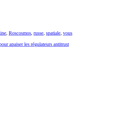
ine
,
Roscosmos
,
russe
,
spatiale
,
vous
r apaiser les régulateurs antitrust